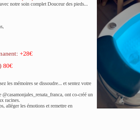
vec notre soin complet Douceur des pieds...
ns,
rmanent:
+28€
)
80€
sez les mémoires se dissoudre... et sentez votre
e @casamonjales_renata_franca, ont co-créé un
ux racines.
s, alléger les émotions et remettre en