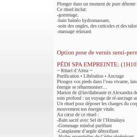
Plonger dans un moment de pure détente a
Ce rituel inclut:
-gommage,
-bain balnéo hydromassant,
-soin des ongles, des cuticules et des talo
-massage relaxant
Option pose de vernis semi-pe
PÉDI SPA EMPREINTE: (1H10
~ Rituel d’Alma ~
Purification • Libération • Ancrage
Plongez vos pieds dans l’eau vivante, lais
énergie se réharmoniser…
Marion de @lavillabeaute et Alexandra d
soin profond : un voyage de ré-ancrage a
Un rituel pour déposer les charges du corp
mouvement ton énergie vitale.
Au cœur de ce rituel :
-Bain sacré avec Sel de l’Himalaya
-Gommage minéral purifiant
-Cataplasme d’argile détoxifiant
-Huiles essentielles de Cèdre régénérant