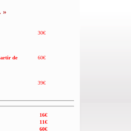
… »
30€
rtir de
60€
39€
16€
11€
60€