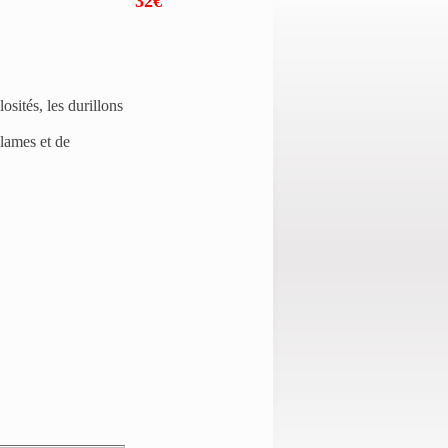
32€
osités, les durillons
lames et de