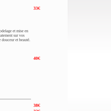
33€
odelage et mise en
catement sur vos
e douceur et beauté.
40€
38€