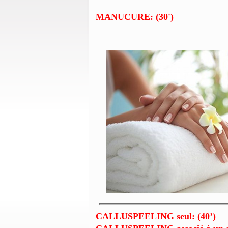
MANUCURE: (30')
CALLUSPEELING seul: (40’)